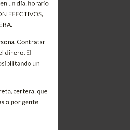
 en un día, horario
 SON EFECTIVOS,
ERA.
rsona. Contratar
l dinero. El
osibilitando un
eta, certera, que
das o por gente