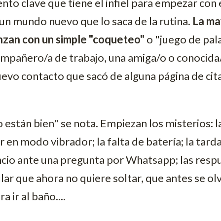
ento clave que tiene el infiel para empezar con 
un mundo nuevo que lo saca de la rutina.
La ma
nzan con un simple "coqueteo"
o "juego de pal
ompañero/a de trabajo, una amiga/o o conocida/
uevo contacto que sacó de alguna página de cit
 están bien" se nota. Empiezan los misterios: l
ar en modo vibrador; la falta de batería; la tar
encio ante una pregunta por Whatsapp; las resp
ular que ahora no quiere soltar, que antes se ol
a ir al baño....