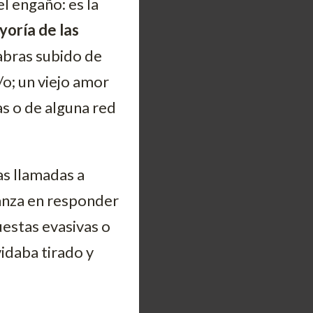
el engaño: es la
yoría de las
abras subido de
o; un viejo amor
as o de alguna red
as llamadas a
danza en responder
uestas evasivas o
vidaba tirado y