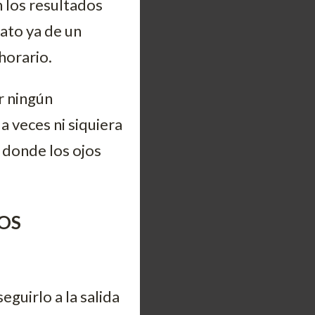
n los resultados
ato ya de un
horario.
r ningún
a veces ni siquiera
 donde los ojos
LOS
guirlo a la salida