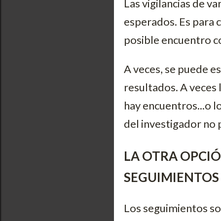
Las vigilancias de va
esperados. Es para 
posible encuentro c
A veces, se puede es
resultados. A veces 
hay encuentros...o l
del investigador no 
LA OTRA OPCIÓ
SEGUIMIENTOS
Los seguimientos son