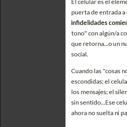
El celular es el elem
puerta de entrada a 
infidelidades comie
tono" con algún/a c
que retorna...o un n
social.
Cuando las "cosas no
escondidas; el celul
los mensajes; el sil
sin sentido...Ese cel
ahora no suelta ni par