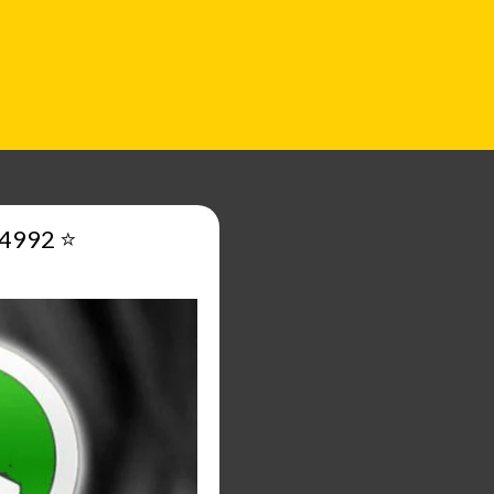
BUSCAR
4992 ⭐