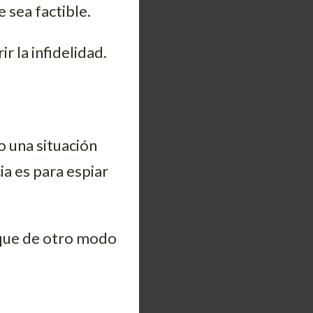
 sea factible.
r la infidelidad.
 una situación
ia es para espiar
 que de otro modo