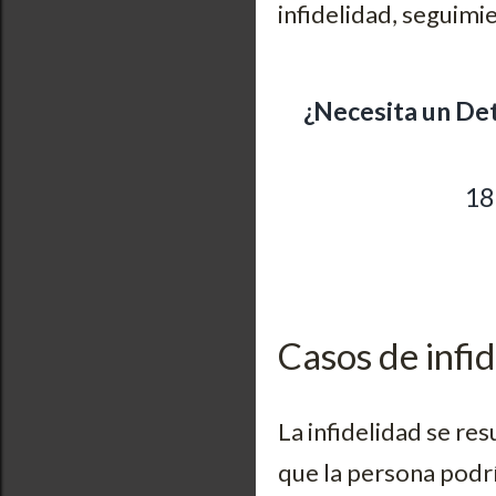
infidelidad, seguim
¿Necesita un Det
18
Casos de infi
La infidelidad se re
que la persona podrí