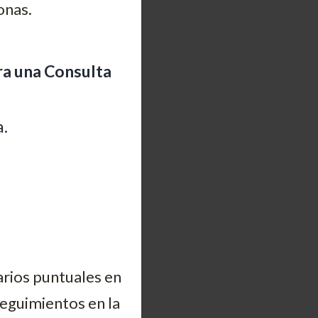
onas.
ra una Consulta
a.
rarios puntuales en
seguimientos en la